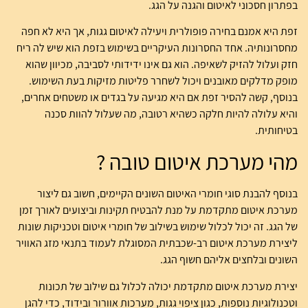
בפתרון חסכוני לאיטום והגנה על הגג.
זפת היא אמנם בחירה פופולרית ויעילה לאיטום גגות, אך היא לא חפה
מחסרונותיה. אחד החסרונות העיקריים בשימוש בזפת הוא שיש לה ריח
חזק ועלול להזיק לשאיפה. הוא גם אינו ידידותי לסביבה, מכיוון שהוא
מופק מדלקים מאובנים ויכול לשחרר פליטות מזיקות בעת השימוש.
בנוסף, קשה להסיר זפת אם היא מגיעה על בגדים או משטחים אחרים,
והיא עלולה להיות חלקה כשהיא רטובה, מה שעלול להוות סכנה
בטיחותית.
מהי מערכת איטום טובה ?
בנוסף להבנת סוגי חומרי האיטום השונים הקיימים, חשוב גם ליצור
מערכת איטום מתקדמת על מנת להבטיח תקינות וביצועים לאורך זמן
של הגג. זה יכול לכלול שימוש בשילוב של חומרי איטום וטכניקות שונות
ליצירת מערכת איטום רב-שכבתית המסוגלת לעמוד בתנאי מזג האוויר
השונים ובלחצים אליהם חשוף הגג.
יצירת מערכת איטום מתקדמת יכולה לכלול גם שילוב של תכונות
וטכנולוגיות נוספות, כגון ציפוי גגות, מערכות אוורור ובידוד, כדי להגן