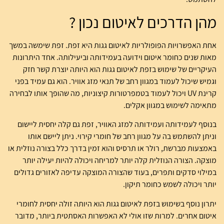
מהן הדרכים לאיטום נכון ?
אחת האפשרויות הפופולריות לאיטום גגות היא זפת. זפת שימשה במשך
מאות שנים כחומר איטום וידועה בעמידותה וביעילותה. אחד היתרונות
העיקריים של שימוש בזפת לאיטום גגות הוא היותה יוצרת קשר חזק
וגמיש שיכול לעמוד במגוון רחב של תנאי מזג אוויר. הוא גם עמיד בפני
קרינת UV ויכול לעמוד בטמפרטורות קיצוניות, מה שהופך אותו לבחירה
מתאימה לשימוש במגוון אקלים.
בנוסף לעמידותה ועמידותה למזג האוויר, זפת גם קלה יחסית ליישום
וניתן להשתמש בה על מגוון רחב של חומרי קירוי. ניתן ליישם אותו
באמצעות מברשת, רולר או תרסיס והוא זמין בדרך כלל בצורה נוזלית או
מוצקה. הצורה הנוזלית קלה יותר למריחה ויכולה להיות יעילה יותר
במילוי סדקים ותפרים, בעוד שהצורה המוצקה עדיפה לאזורים גדולים
יותר ויכולה לשמש כחומר תיקון.
יתרון נוסף בשימוש בזפת לאיטום גגות הוא היותה זולה יחסית לחומרי
איטום אחרים. למרות שזו אולי לא האפשרות האסתטית ביותר, מדובר