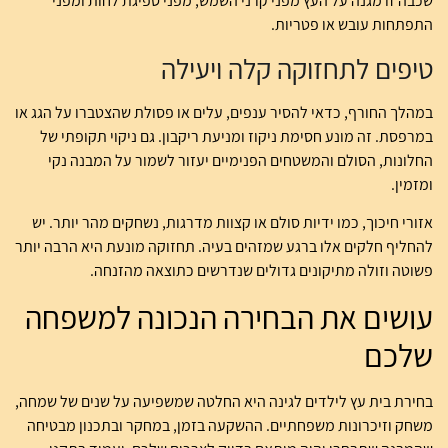
שכבה זו מגנה על העץ מפני קרני השמש, מפני ספיגת לחות ומפני
התפתחות עובש או פטריות.
טיפים לתחזוקה קלה ויעילה
במהלך החורף, כדאי להסיר ענפים, עלים או פסולת שהצטברו על הגג או
במרפסת. זה מונע חסימת ניקוז ומניעת ריקבון. גם ניקוי תקופתי של
החלונות, הסולם והמשטחים הפנימיים יעזור לשמור על המבנה נקי
ומזמין.
אזורי חיכוך, כמו ידיות סולם או קצוות מדרגות, נשחקים מהר יותר. יש
להחליף חלקים אלו ברגע שמזהים בעיה. תחזוקה מונעת היא הרבה יותר
פשוטה וזולה מתיקונים גדולים שנדרשים כתוצאה מהזנחה.
עושים את הבחירה הנכונה למשפחה
שלכם
בחירת בית עץ לילדים לגינה היא החלטה שמשפיעה על שנים של שמחה,
משחק וזיכרונות משפחתיים. ההשקעה בזמן, במחקר ובתכנון מבטיחה