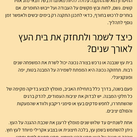
החיסרון הוא שההתקנה עלולה להיות מאתגרת בשל תנאי מזג אוויר
קשים. גשם, לחות ובוץ מקשים על העבודה ועל ייבוש החומרים. אם
בוחרים לרכוש בחורף, כדאי לתכנן התקנה רק בימים יבשים ולאפשר זמן
נוסף לתהליך.
כיצד לשמר ולתחזק את בית העץ
לאורך שנים?
בית עץ שנבנה או נרכש בצורה נכונה יכול לשרת את המשפחה שנים
רבות. תחזוקה נכונה היא המפתח לשמירה על המבנה בטוח, יפה
ופונקציונלי.
פעם בשנה, בדרך כלל בתחילת האביב, מומלץ לבצע בדיקה מקיפה של
כל חלקי המבנה. יש לבדוק את יציבות העמודים, להדק ברגים
שהשתחררו, לחפש סדקים בעץ או סימני ריקבון ולוודא שהמעקות
והסולם יציבים.
אחת לשנתיים עד שלוש שנים מומלץ לרענן את שכבת ההגנה על העץ.
ניתן להשתמש בשמן עץ, בלכה חיצונית או בצבע אקרילי מיוחד לעץ חוץ.