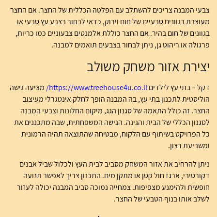
צבעי המבנה צריכים להשתלב עם הפלטה הכללית של החצר. אם החצר
מעוצבת בגוונים טבעיים של חום וירוק, כדאי לבחור בצבע עץ טבעי או
בגוונים של חום בהיר. אם החצר כוללת אלמנטים צבעוניים כמו כריות,
פרגולה או ריהוט גן, ניתן לבחור בצבעים תואמים למבנה.
יצירת אזור משחק משולב
דקל – בתי עץ לילדים
https://www.treehouse4u.co.il/
מציעה גישה
הוליסטית לתכנון בתי עץ, בה המבנה הופך לחלק אינטגרלי מעיצוב
החצר. זה כולל התאמה של סגנון הגג, מיקום החלונות וצבעי המבנה
לסגנון הכללי של הבית והגינה. הגישה המשפחתית, שבה מתכננים את
כל הפרויקט בשיתוף עם הלקוח, מבטיחה שהתוצאה תהיה הרמונית
ומשביעת רצון.
ניתן להרחיב את אזור המשחק מסביב לבית העץ ולכלול שביל אבנים
דקורטיבי, ארגז חול קטן או מתקן מים. התכנון צריך לאפשר תנועה
חופשית ולהימנע מצפיפות. צמחייה נמוכה סביב המבנה יכולה לעזור
לשלב אותו בנוף הטבעי של החצר.