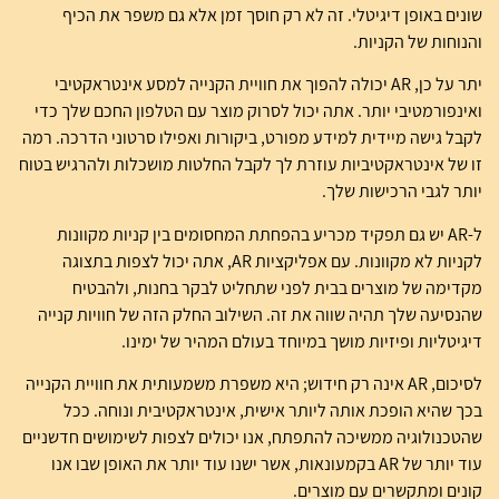
שונים באופן דיגיטלי. זה לא רק חוסך זמן אלא גם משפר את הכיף
והנוחות של הקניות.
יתר על כן, AR יכולה להפוך את חוויית הקנייה למסע אינטראקטיבי
ואינפורמטיבי יותר. אתה יכול לסרוק מוצר עם הטלפון החכם שלך כדי
לקבל גישה מיידית למידע מפורט, ביקורות ואפילו סרטוני הדרכה. רמה
זו של אינטראקטיביות עוזרת לך לקבל החלטות מושכלות ולהרגיש בטוח
יותר לגבי הרכישות שלך.
ל-AR יש גם תפקיד מכריע בהפחתת המחסומים בין קניות מקוונות
לקניות לא מקוונות. עם אפליקציות AR, אתה יכול לצפות בתצוגה
מקדימה של מוצרים בבית לפני שתחליט לבקר בחנות, ולהבטיח
שהנסיעה שלך תהיה שווה את זה. השילוב החלק הזה של חוויות קנייה
דיגיטליות ופיזיות מושך במיוחד בעולם המהיר של ימינו.
לסיכום, AR אינה רק חידוש; היא משפרת משמעותית את חוויית הקנייה
בכך שהיא הופכת אותה ליותר אישית, אינטראקטיבית ונוחה. ככל
שהטכנולוגיה ממשיכה להתפתח, אנו יכולים לצפות לשימושים חדשניים
עוד יותר של AR בקמעונאות, אשר ישנו עוד יותר את האופן שבו אנו
קונים ומתקשרים עם מוצרים.