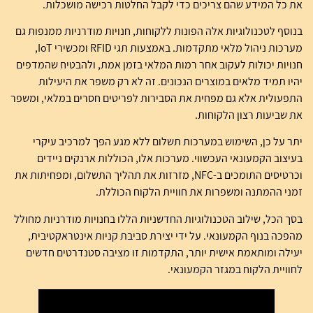
את כל המידע שהם צריכים כדי לקבל החלטות רכישה מושכלות.
בנוסף לטכנולוגיות אלה הפונות ללקוחות, חנויות מודרניות ממנפות גם
מערכות ניהול מלאי מתקדמות. באמצעות תגי RFID ומכשירי IoT,
חנויות יכולות לעקוב אחר רמות המלאי בזמן אמת, ולהבטיח שהמדפים
יהיו תמיד מלאים במוצרים הנכונים. זה לא רק משפר את היעילות
התפעולית אלא גם מפחית את הסבירות לפריטים חסרים במלאי, ומשפר
את שביעות רצון הלקוחות.
יתר על כן, השימוש במערכות תשלום ללא מגע הפך למרכיב עיקרי
בעיצוב הקמעונאי העכשווי. מערכות אלו, הכוללות ארנקים ניידים
וכרטיסים התומכים ב-NFC, מזרזות את תהליך התשלום, ומפחיתות את
זמני ההמתנה ומשפרות את חוויית הלקוח הכוללת.
בסך הכל, שילוב הטכנולוגיות החדשניות הללו בחנויות מודרניות מחולל
מהפכה בנוף הקמעונאי. על ידי יצירת סביבת קניות אינטראקטיבית,
יעילה ומותאמת אישית יותר, התקדמות זו מציבה סטנדרטים חדשים
לחוויית הלקוח במגזר הקמעונאי.