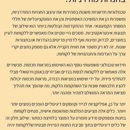
טכנולוגיות חדשניות משנות במהירות את עיצוב החנויות המודרניות,
ומשפרות הן את המשיכה האסתטית והן את הפונקציונליות של חללי
המסחר הקמעונאי. אחד ההתקדמות הבולטות ביותר הוא שילוב של
תצוגות אינטראקטיביות. מסכים היי-טקיים אלו מאפשרים ללקוחות לעיין
במוצרים, לבדוק זמינות ואף לדמיין פריטים בהגדרות או בתצורות
שונות. זה לא רק משפר את חווית הקנייה אלא גם מספק נתונים יקרי
ערך על העדפות והתנהגויות של לקוחות.
חידוש טכנולוגי משמעותי נוסף הוא השימוש במראות חכמות. מכשירים
אלה מאפשרים ללקוחות לנסות בגדים ואביזרים באופן וירטואלי מבלי
להחליף פיזית. על ידי שימוש במציאות רבודה, מראות חכמות יכולות
להציג תלבושות שונות על השתקפות הלקוח, מה שהופך את תהליך
מציאת המראה המושלם למהיר ומהנה יותר.
יתר על כן, אפליקציות לנייד וקיוסקים דיגיטליים הופכים נפוצים יותר
ויותר. כלים אלה מציעים המלצות מותאמות אישית, מנחים לקוחות
בחנות ומספקים מידע מפורט על המוצר בלחיצת כפתור. שילוב חלק זה
של כלים דיגיטליים בתוך סביבת החנות הפיזית מבטיח שללקוחות יהיה