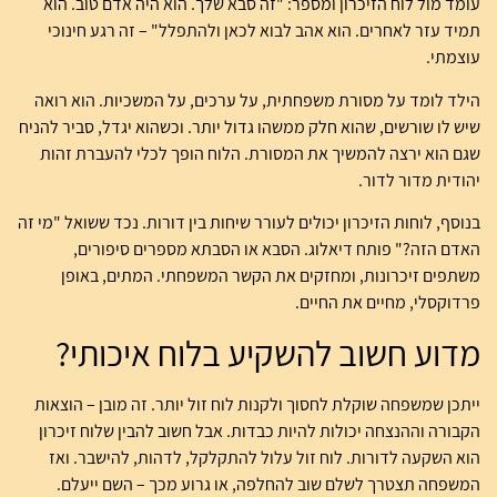
עומד מול לוח הזיכרון ומספר: "זה סבא שלך. הוא היה אדם טוב. הוא
תמיד עזר לאחרים. הוא אהב לבוא לכאן ולהתפלל" – זה רגע חינוכי
עוצמתי.
הילד לומד על מסורת משפחתית, על ערכים, על המשכיות. הוא רואה
שיש לו שורשים, שהוא חלק ממשהו גדול יותר. וכשהוא יגדל, סביר להניח
שגם הוא ירצה להמשיך את המסורת. הלוח הופך לכלי להעברת זהות
יהודית מדור לדור.
בנוסף, לוחות הזיכרון יכולים לעורר שיחות בין דורות. נכד ששואל "מי זה
האדם הזה?" פותח דיאלוג. הסבא או הסבתא מספרים סיפורים,
משתפים זיכרונות, ומחזקים את הקשר המשפחתי. המתים, באופן
פרדוקסלי, מחיים את החיים.
מדוע חשוב להשקיע בלוח איכותי?
ייתכן שמשפחה שוקלת לחסוך ולקנות לוח זול יותר. זה מובן – הוצאות
הקבורה וההנצחה יכולות להיות כבדות. אבל חשוב להבין שלוח זיכרון
הוא השקעה לדורות. לוח זול עלול להתקלקל, לדהות, להישבר. ואז
המשפחה תצטרך לשלם שוב להחלפה, או גרוע מכך – השם ייעלם.