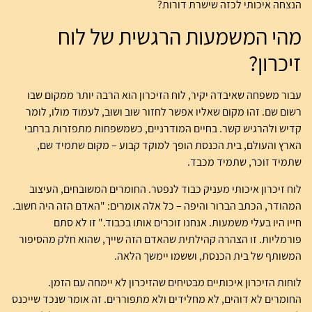
הנצחה איכותי לכזה שישרת דורות?
מהי המשמעות הרגשית של לוח
זיכרון?
עבור משפחה שאיבדה יקיר, לוח הזיכרון הוא הרבה יותר ממקום שבו
רשום שם. זהו מקום שאליו אפשר לחזור שוב ושוב, לעמוד מולו, לומר
קדיש ולהרגיש קשר. בחיים המודרניים, כשמשפחות מתפזרות ברחבי
הארץ והעולם, בית הכנסת הופך למוקד קבוע – מקום שתמיד שם,
שתמיד זוכר, שתמיד מכבד.
לוח זיכרון איכותי מעניק כבוד לנפטר. החומרים המשובחים, העיצוב
המהודר, הכתב הברור והיפה – כל אלה אומרים: "האדם הזה היה חשוב.
חייו היו בעלי משמעות. אנחנו זוכרים אותו בכבוד." זו לא סתם
פורמליות. זו הצהרה קהילתית שהאדם הזה שייך, שהוא חלק מהסיפור
המשותף של בית הכנסת, וששמו יימשך הלאה.
לוחות הזיכרון איכותיים מבטיחים שהזיכרון לא יימחה עם הזמן.
החומרים לא דוהים, לא מחלידים ולא מתפוררים. זה אומר שנכד שייכנס