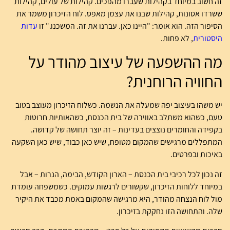
זה חשוב במיוחד בקהילות שעברו מהפכים. קהילות של עולים, קהילות
ששרדו אסונות, קהילות שבנו את עצמן מאפס. לוח הזיכרון משמר את
הסיפור הזה. הוא אומר: "היינו כאן. עברנו את זה. המשכנו." זו
עדות
היסטורית
, לא פחות.
מה ההשפעה של עיצוב מהודר על
החוויה הרוחנית?
יש משהו בעיצוב יפה שמעלה את הנשמה. כשלוח הזיכרון מעוצב בטוב
טעם, כשהוא משתלב באווירה של בית הכנסת, כשהאותיות חרוטות
בקפידה והחומרים נוצצים בעדינות – זה יוצר תחושה של קדושה.
המתפללים מרגישים שהמקום מטופח, שיש כאן כבוד, שיש כאן השקעה
באיכות ובפרטים.
זה נכון לכל רכיבי בית הכנסת – הארון הקודש, הבימה, הנרות – אבל
במיוחד ללוחות הזיכרון, שקשורים לרגשות עמוקים. כשמשפחה עומדת
מול לוח הנצחה מהודר, היא מרגישה שהמקום באמת מכבד את היקיר
שלה. והתחושה הזו נחקקת בזיכרון.