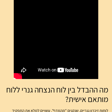
מה ההבדל בין לוח הנצחה גנרי ללוח
מותאם אישית?
לוחות זיכרון גנריים, שנקנים "מהמדף", עשויים למלא את התפקיד