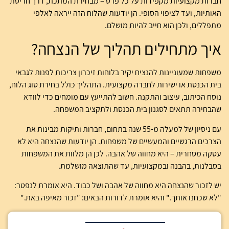
חברות מקצועיות מקפידות על כל פרט – מבחירת המתכת, דרך חריטת
האותיות, ועד לציפוי הסופי. הן יודעות שהלוח הזה ייראה לאלפי
מתפללים, ולכן הוא חייב להיות מושלם.
איך מתחילים תהליך של הנצחה?
משפחות שמעוניינות להנציח יקיר בלוחות זיכרון צריכות לפנות לגבאי
בית הכנסת או ישירות לחברה מקצועית. התהליך כולל בחירת סוג הלוח,
נוסח הכיתוב, עיצוב והתקנה. חשוב להתייעץ עם מומחים כדי לוודא
שהבחירה תתאים לסגנון בית הכנסת ולתקציב המשפחה.
עם ניסיון של למעלה מ-55 שנה בתחום, חברות ותיקות מבינות את
הצרכים הרגשיים והמעשיים של משפחות. הן יודעות שהנצחה היא לא
עסקה מסחרית – היא מחווה של אהבה. לכן הן מלוות את המשפחות
בסבלנות, בהבנה ובמקצועיות, עד שהתוצאה מושלמת.
יש לזכור שהנצחה היא מחווה של אהבה ושל כבוד. היא אומרת לנפטר:
"לא שכחנו אותך." והיא אומרת לדורות הבאים: "זכור מאיפה באת."