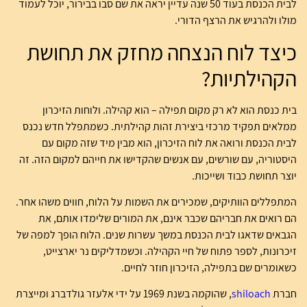
לבית הכנסת בעוד 50 שנה עדיין יראה את שם סבו בבירור, יוכל לעמוד
מולו ולהרגיש את הרצף הדורי.
כיצד לוח הנצחה מחזק את תחושת
הקהילתיות?
בית כנסת הוא לא רק מקום תפילה – הוא קהילה. ולוחות הזיכרון
ממלאים תפקיד מרכזי ביצירת זהות קהילתית. כשמתפלל חדש נכנס
לבית הכנסת ורואה את לוח הזיכרון, הוא מבין מיד שזה מקום עם
היסטוריה, עם שורשים, עם אנשים שהקדישו את חייהם למקום הזה. זה
יוצר תחושת כבוד ושייכות.
המתפללים הוותיקים, שמכירים את השמות על הלוח, חווים משהו אחר.
הם רואים את חבריהם שכבר אינם, את המורים שלימדו אותם, את
הגבאים שדאגו לבית הכנסת במשך עשרות שנים. הלוח הופך למפה של
זיכרונות, לספר פתוח של חיי הקהילה. וכשמדליקים נר יארצייט,
כשאומרים שם בתפילה, הזיכרון חוזר לחיים.
חברת
shiloach
, שהוקמה בשנת 1969 על ידי אלעזר גולדברג ומייצרת