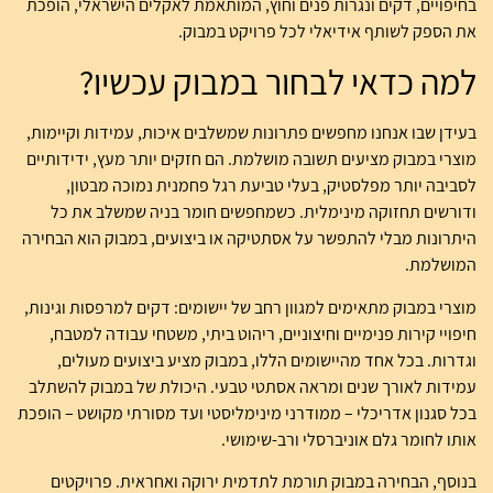
בחיפויים, דקים ונגרות פנים וחוץ, המותאמת לאקלים הישראלי, הופכת
את הספק לשותף אידיאלי לכל פרויקט במבוק.
למה כדאי לבחור במבוק עכשיו?
בעידן שבו אנחנו מחפשים פתרונות שמשלבים איכות, עמידות וקיימות,
מוצרי במבוק מציעים תשובה מושלמת. הם חזקים יותר מעץ, ידידותיים
לסביבה יותר מפלסטיק, בעלי טביעת רגל פחמנית נמוכה מבטון,
ודורשים תחזוקה מינימלית. כשמחפשים חומר בניה שמשלב את כל
היתרונות מבלי להתפשר על אסתטיקה או ביצועים, במבוק הוא הבחירה
המושלמת.
מוצרי במבוק מתאימים למגוון רחב של יישומים: דקים למרפסות וגינות,
חיפויי קירות פנימיים וחיצוניים, ריהוט ביתי, משטחי עבודה למטבח,
וגדרות. בכל אחד מהיישומים הללו, במבוק מציע ביצועים מעולים,
עמידות לאורך שנים ומראה אסתטי טבעי. היכולת של במבוק להשתלב
בכל סגנון אדריכלי – ממודרני מינימליסטי ועד מסורתי מקושט – הופכת
אותו לחומר גלם אוניברסלי ורב-שימושי.
בנוסף, הבחירה במבוק תורמת לתדמית ירוקה ואחראית. פרויקטים