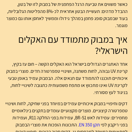
כאשר משווים את טביעת הרגל הפחמנית של במבוק לזו של בטון,
ההבדל מדהים: תעשיית הבטון אחראית לכ-8% מהפליטות הגלובליות,
בעוד שבמבוק סופג פחמן במהלך גידולו וממשיך לאחסן אותו גם כמוצר
מוגמר.
איך במבוק מתמודד עם האקלים
הישראלי?
אחד האתגרים הגדולים בישראל הוא האקלים הקשה – חום עז בקיץ,
קרינת UV גבוהה, לחות משתנה, ושינויי טמפרטורה חדים. מוצרי במבוק
איכותיים תוכננו להתמודד עם תנאים אלה. הבמבוק עמיד באופן טבעי
לקרינת UV ואינו מתכווץ או מתפח משמעותית כתגובה לשינויי לחות,
בניגוד לעץ מסורתי.
דקים וחיפויי במבוק איכותיים עמידים במיוחד בפני שחיקה, לחות ושינויי
טמפרטורה קיצוניים. מוצרים מקצועיים עומדים בתקנים בינלאומיים
מחמירים: עמידות לאש Bfl-S1, עמידות בפני החלקה R11, ועמידות
בפני ריקבון לפי
תקן EN 350
. התכונות הופכות את מוצרי הבמבוק
למתאימים במיוחד למרפסות גג, דקים סביב בריכות, חיפויי קירות