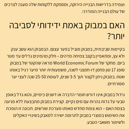
ועמידה בדרישות הבנייה הירוקה, ומספקת ללקוחות שלה מענה לצרכים
של עולם הבנייה המודרני.
האם במבוק באמת ידידותי לסביבה
יותר?
בקיימות סביבתית, במבוק מוביל בפער עצום. הבמבוק הוא עשב ענק
ולא עץ, ומתאפיין בקצב צמיחה מדהים – חלק מהמינים גדלים עד מטר
ביום. מחקר של World Economic Forum מראה שהקטר של במבוק
סופג 17 טון פחמן דו-חמצני לשנה, משמעותית יותר מיער רגיל באותו
שטח. במבוק ניתן לקצור תוך 3-5 שנים, לעומת 25-50 שנה לעצי יער
מסורתיים.
גידול במבוק אינו דורש חומרי הדברה או דשנים כימיים, והוא גדל באופן
טבעי על גדות נהרות עם מים נקיים. קצירת במבוק מתבצעת ללא פגיעה
בצמח האם – הוא צומח מחדש מאותו מערכת שורשים. תכונה זו הופכת
את השימוש במוצרי במבוק לתרומה ישירה למאבק בשינויי האקלים
ולשימור משאבי הטבע.