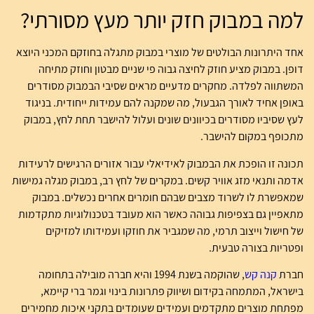
למה במבוק חזק יותר מעץ מסורתי?
אחד היתרונות הבולטים של מוצרי במבוק מתגלה בחוזקם המכני היוצא
דופן. במבוק מציע חוזק לחיצה גבוה פי שניים מבטון וחוזק מתיחה
המשתווה לפלדה. מחקרים מדעיים מראים שסיבי הבמבוק מסודרים
באופן אחיד לאורך הגבעול, מה שמקנה להם עמידות ייחודית. בניגוד
לעץ שסיביו מסודרים בכיוונים שונים ועלול להישבר תחת לחץ, במבוק
מתכופף במקום להישבר.
תכונה זו הופכת את הבמבוק לאידיאלי עבור אזורים הרגישים לרעידות
אדמה ותנאי מזג אוויר קשים. במקרים של לחץ רב, במבוק מגלה גמישות
שמאפשרת לו לשרוד מצבים שבהם חומרים אחרים נכשלים. במבוק
מתאפיין גם בצפיפות גבוהה כאשר הוא מעובד בטכנולוגיות מתקדמות
של חישול וייצוב תרמי, מה שמגביר את חוזקו ועמידותו למזיקים
ופטריות בצורה טבעית.
חברת
קנה קש
, שהוקמה בשנת 1994 והיא חברה מובילה בתחומה
בישראל, המתמחה בקידום ושיווק פתרונות בינוי וגמר ברי קיימא,
מפתחת מוצרים מתקדמים ועמידים שעומדים בתקני איכות מחמירים