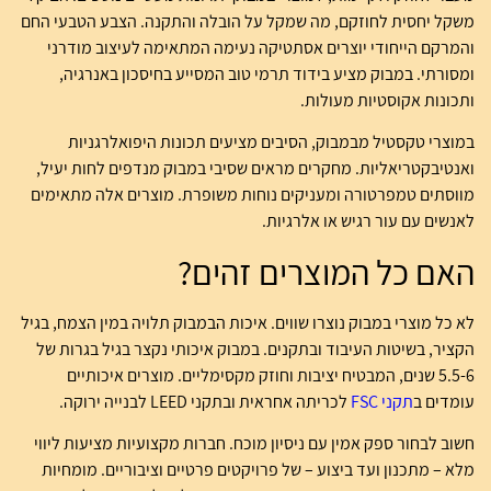
משקל יחסית לחוזקם, מה שמקל על הובלה והתקנה. הצבע הטבעי החם
והמרקם הייחודי יוצרים אסתטיקה נעימה המתאימה לעיצוב מודרני
ומסורתי. במבוק מציע בידוד תרמי טוב המסייע בחיסכון באנרגיה,
ותכונות אקוסטיות מעולות.
במוצרי טקסטיל מבמבוק, הסיבים מציעים תכונות היפואלרגניות
ואנטיבקטריאליות. מחקרים מראים שסיבי במבוק מנדפים לחות יעיל,
מווסתים טמפרטורה ומעניקים נוחות משופרת. מוצרים אלה מתאימים
לאנשים עם עור רגיש או אלרגיות.
האם כל המוצרים זהים?
לא כל מוצרי במבוק נוצרו שווים. איכות הבמבוק תלויה במין הצמח, בגיל
הקציר, בשיטות העיבוד ובתקנים. במבוק איכותי נקצר בגיל בגרות של
5.5-6 שנים, המבטיח יציבות וחוזק מקסימליים. מוצרים איכותיים
עומדים ב
תקני FSC
לכריתה אחראית ובתקני LEED לבנייה ירוקה.
חשוב לבחור ספק אמין עם ניסיון מוכח. חברות מקצועיות מציעות ליווי
מלא – מתכנון ועד ביצוע – של פרויקטים פרטיים וציבוריים. מומחיות