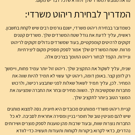
מראה מגובש למשרד שלך ולוודא שלכל דבר יש מקום.
המדריך לבחירת ריהוט משרדי:
כשמדובר בבחירת ריהוט משרדי, ישנם גורמים רבים שיש לקחת בחשבון.
ראשית, עליך לדעת את גודל שטח המשרדים שלך. משרדים קטנים
זקוקים לרהיטים קומפקטיים, בעוד שמשרדים גדולים זקוקים לריהוט
מרווח. שטח המשרדים שלך אמור לספק מספיק מקום ליצירתיות
וניידות. הקפד לבחור ריהוט התומך בצרכים אלה.
שנית, עליך לשקול את התקציב שלך. ריהוט זול יותר עמיד פחות, ויימשך
רק לזמן קצר. באופן דומה, ריהוט יקר עשוי לא תמיד להיות שווה את
המחיר. לכן, עליך תמיד לשאול שאלות לפני שתבצע רכישה, ולרכוש
מחברות שמקשיבות לך. השווה מחירים ובחר את החברה שמציעה את
המוצר הטוב ביותר לתקציב שלך.
קניית ריהוט משרדי ממותגים מכובדים היא חיונית. נסה למצוא מותגים
שיש להם מוניטין טוב של חומרי בניין ומסירה אחראית לסביבה. לא כל
החברות נוצרות שוות, ובעוד שרבות מהן טוענות לספק מוצרים ושירותים
נהדרים, כדאי לקרוא ביקורות לקוחות ותעודות תעשיה כדי לוודא