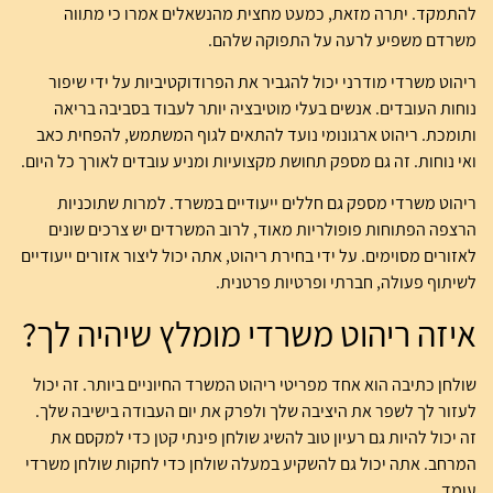
להתמקד. יתרה מזאת, כמעט מחצית מהנשאלים אמרו כי מתווה
משרדם משפיע לרעה על התפוקה שלהם.
ריהוט משרדי מודרני יכול להגביר את הפרודוקטיביות על ידי שיפור
נוחות העובדים. אנשים בעלי מוטיבציה יותר לעבוד בסביבה בריאה
ותומכת. ריהוט ארגונומי נועד להתאים לגוף המשתמש, להפחית כאב
ואי נוחות. זה גם מספק תחושת מקצועיות ומניע עובדים לאורך כל היום.
ריהוט משרדי מספק גם חללים ייעודיים במשרד. למרות שתוכניות
הרצפה הפתוחות פופולריות מאוד, לרוב המשרדים יש צרכים שונים
לאזורים מסוימים. על ידי בחירת ריהוט, אתה יכול ליצור אזורים ייעודיים
לשיתוף פעולה, חברתי ופרטיות פרטנית.
איזה ריהוט משרדי מומלץ שיהיה לך?
שולחן כתיבה הוא אחד מפריטי ריהוט המשרד החיוניים ביותר. זה יכול
לעזור לך לשפר את היציבה שלך ולפרק את יום העבודה בישיבה שלך.
זה יכול להיות גם רעיון טוב להשיג שולחן פינתי קטן כדי למקסם את
המרחב. אתה יכול גם להשקיע במעלה שולחן כדי לחקות שולחן משרדי
עומד.