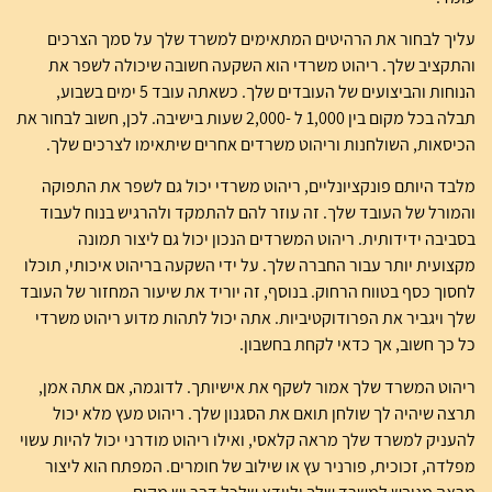
עליך לבחור את הרהיטים המתאימים למשרד שלך על סמך הצרכים
והתקציב שלך. ריהוט משרדי הוא השקעה חשובה שיכולה לשפר את
הנוחות והביצועים של העובדים שלך. כשאתה עובד 5 ימים בשבוע,
תבלה בכל מקום בין 1,000 ל -2,000 שעות בישיבה. לכן, חשוב לבחור את
הכיסאות, השולחנות וריהוט משרדים אחרים שיתאימו לצרכים שלך.
מלבד היותם פונקציונליים, ריהוט משרדי יכול גם לשפר את התפוקה
והמורל של העובד שלך. זה עוזר להם להתמקד ולהרגיש בנוח לעבוד
בסביבה ידידותית. ריהוט המשרדים הנכון יכול גם ליצור תמונה
מקצועית יותר עבור החברה שלך. על ידי השקעה בריהוט איכותי, תוכלו
לחסוך כסף בטווח הרחוק. בנוסף, זה יוריד את שיעור המחזור של העובד
שלך ויגביר את הפרודוקטיביות. אתה יכול לתהות מדוע ריהוט משרדי
כל כך חשוב, אך כדאי לקחת בחשבון.
ריהוט המשרד שלך אמור לשקף את אישיותך. לדוגמה, אם אתה אמן,
תרצה שיהיה לך שולחן תואם את הסגנון שלך. ריהוט מעץ מלא יכול
להעניק למשרד שלך מראה קלאסי, ואילו ריהוט מודרני יכול להיות עשוי
מפלדה, זכוכית, פורניר עץ או שילוב של חומרים. המפתח הוא ליצור